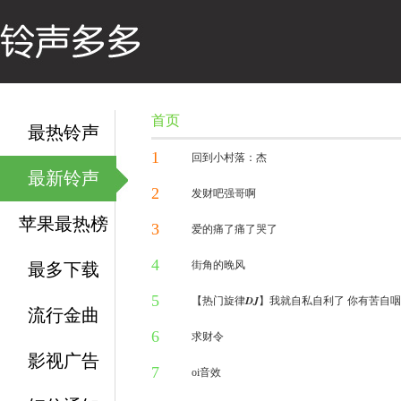
首页
最热铃声
1
回到小村落：杰
最新铃声
2
1万人听过
发财吧强哥啊
苹果最热榜
3
1万人听过
爱的痛了痛了哭了
4
1万人听过
街角的晚风
最多下载
5
2万人听过
【热门旋律𝑫𝑱】我就自私自利了 你有苦自
流行金曲
6
1万人听过
求财令
影视广告
7
2万人听过
oi音效