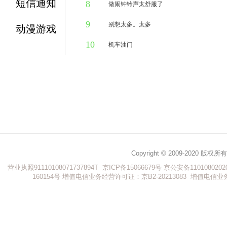
短信通知
8
1万人听过
做闹钟铃声太舒服了
9
2万人听过
别想太多。太多
动漫游戏
10
1万人听过
机车油门
1万人听过
Copyright © 2009-202
营业执照91110108071737894T
京ICP备15066679号
京公安备1101080202
160154号
增值电信业务经营许可证：京B2-20213083
增值电信业务经