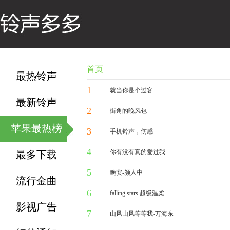
首页
最热铃声
1
就当你是个过客
最新铃声
2
1万人听过
街角的晚风包
苹果最热榜
3
7万人听过
手机铃声，伤感
4
1万人听过
你有没有真的爱过我
最多下载
5
1万人听过
晚安-颜人中
流行金曲
6
10万人听过
falling stars 超级温柔
影视广告
7
6万人听过
山风山风等等我-万海东