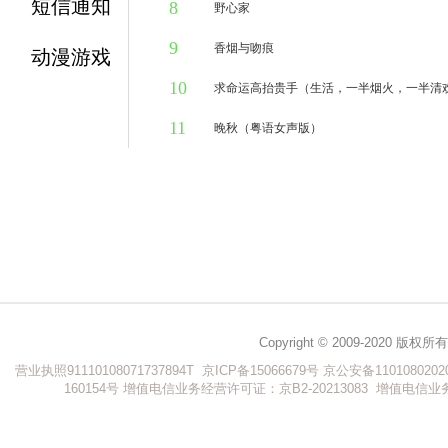
短信通知
8
4万人听过
野心家
9
4万人听过
香烟与吻痕
动漫游戏
10
1万人听过
求命运高抬贵手（生活，一半烟火，一半清
11
2万人听过
晚秋（粤语女声版）
9万人听过
Copyright © 2009-202
营业执照91110108071737894T
京ICP备15066679号
京公安备1101080202
160154号
增值电信业务经营许可证：京B2-20213083
增值电信业务经